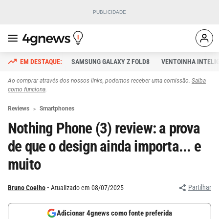
SAMSUNG GALAXY Z FOLD8
VENTOINHA INTELI
Ao comprar através dos nossos links, podemos receber uma comissão.
Saiba
como funciona
.
Reviews
Smartphones
Nothing Phone (3) review: a prova
de que o design ainda importa... e
muito
Partilhar
Bruno Coelho
Atualizado em 08/07/2025
Adicionar 4gnews como fonte preferida