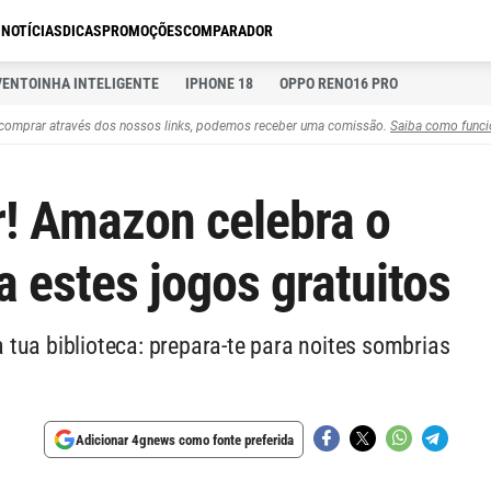
S
NOTÍCIAS
DICAS
PROMOÇÕES
COMPARADOR
VENTOINHA INTELIGENTE
IPHONE 18
OPPO RENO16 PRO
comprar através dos nossos links, podemos receber uma comissão.
Saiba como funci
! Amazon celebra o
a estes jogos gratuitos
tua biblioteca: prepara-te para noites sombrias
Adicionar 4gnews como fonte preferida