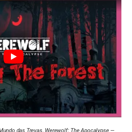
Mundo das Trevas
,
Werewolf: The Apocalypse —