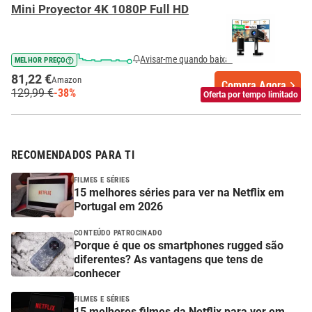
Mini Proyector 4K 1080P Full HD
Avisar-me quando baixar
MELHOR PREÇO
81,22 €
Amazon
Compra Agora
129,99 €
-38%
Oferta por tempo limitado
RECOMENDADOS PARA TI
FILMES E SÉRIES
15 melhores séries para ver na Netflix em
Portugal em 2026
CONTEÚDO PATROCINADO
Porque é que os smartphones rugged são
diferentes? As vantagens que tens de
conhecer
FILMES E SÉRIES
15 melhores filmes da Netflix para ver em