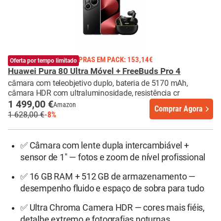
POUPANÇAS COM COMPRAS EM PACK: 153,14€
Oferta por tempo limitado
Huawei Pura 80 Ultra Móvel + FreeBuds Pro 4
câmara com teleobjetivo duplo, bateria de 5170 mAh,
câmara HDR com ultraluminosidade, resistência cr
1 499,00 €
Amazon
Comprar Agora
1 628,00 €
-8%
✅ Câmara com lente dupla intercambiável +
sensor de 1" — fotos e zoom de nível profissional
✅ 16 GB RAM + 512 GB de armazenamento —
desempenho fluido e espaço de sobra para tudo
✅ Ultra Chroma Camera HDR — cores mais fiéis,
detalhe extremo e fotografias noturnas