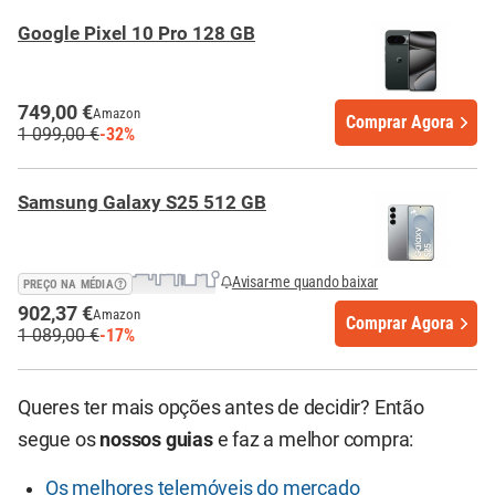
Google Pixel 10 Pro 128 GB
749,00 €
Amazon
Comprar Agora
1 099,00 €
-32%
Samsung Galaxy S25 512 GB
Avisar-me quando baixar
PREÇO NA MÉDIA
902,37 €
Amazon
Comprar Agora
1 089,00 €
-17%
Queres ter mais opções antes de decidir? Então
segue os
nossos guias
e faz a melhor compra:
Os melhores telemóveis do mercado