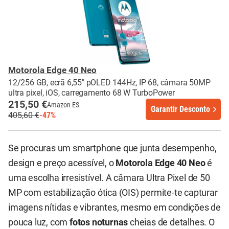
Motorola Edge 40 Neo
12/256 GB, ecrã 6,55" pOLED 144Hz, IP 68, câmara 50MP
ultra pixel, iOS, carregamento 68 W TurboPower
215,50 €
Amazon ES
Garantir Desconto
405,60 €
-47%
Se procuras um smartphone que junta desempenho,
design e preço acessível, o
Motorola Edge 40 Neo
é
uma escolha irresistível. A câmara Ultra Pixel de 50
MP com estabilização ótica (OIS) permite-te capturar
imagens nítidas e vibrantes, mesmo em condições de
pouca luz, com
fotos noturnas
cheias de detalhes. O