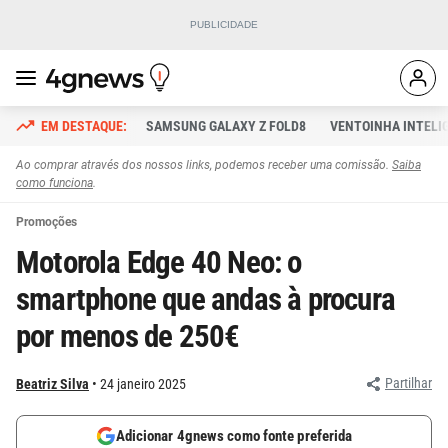
SAMSUNG GALAXY Z FOLD8
VENTOINHA INTELI
Ao comprar através dos nossos links, podemos receber uma comissão.
Saiba
como funciona
.
Promoções
Motorola Edge 40 Neo: o
smartphone que andas à procura
por menos de 250€
Partilhar
Beatriz Silva
24 janeiro 2025
Adicionar 4gnews como fonte preferida