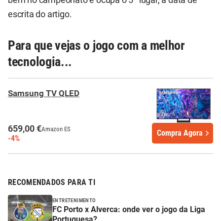
bem no campeonato e ocupa o 5ª lugar, à data de
escrita do artigo.
Para que vejas o jogo com a melhor
tecnologia...
Samsung TV QLED
659,00 €
Amazon ES
Compra Agora
-4%
RECOMENDADOS PARA TI
ENTRETENIMENTO
FC Porto x Alverca: onde ver o jogo da Liga
Portuguesa?