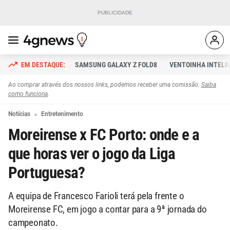
SAMSUNG GALAXY Z FOLD8
VENTOINHA INTELI
Ao comprar através dos nossos links, podemos receber uma comissão.
Saiba
como funciona
.
Notícias
Entretenimento
Moreirense x FC Porto: onde e a
que horas ver o jogo da Liga
Portuguesa?
A equipa de Francesco Farioli terá pela frente o
Moreirense FC, em jogo a contar para a 9ª jornada do
campeonato.