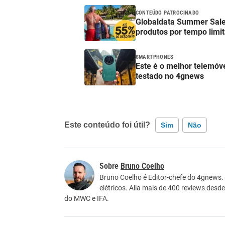
CONTEÚDO PATROCINADO
Globaldata Summer Sale
produtos por tempo limi
SMARTPHONES
Este é o melhor telemóv
testado no 4gnews
Este conteúdo foi útil?
Sim
Não
Este conteúdo contém informação incorreta
Bruno Coelho
Este conteúdo não tem a informação que procu
Bruno Coelho é Editor-chefe do 4gnews.
elétricos. Alia mais de 400 reviews desd
Outro
do MWC e IFA.