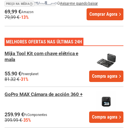
Avisar-me quando baixar
PREÇO NA MÉDIA
69,99 €
Amazon
Comprar Agora
79,99 €
-13%
MELHORES OFERTAS NAS ÚLTIMAS 24H
Mijia Tool Kit com chave elétrica e
mala
55.90 €
Powerplanet
Compra agora
81.32 €
-31%
GoPro MAX Cámara de acción 360 +
259.99 €
PcComponentes
Compra agora
399.99 €
-35%