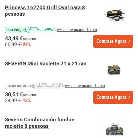
Princess 162700 Grill Oval para 8
pessoas
Avisar-me quando baixar
BOM PREÇO
43,49 €
Amazon
Comprar Agora
60,99 €
-29%
SEVERIN Mini Raclette 21 x 21 cm
Avisar-me quando baixar
PREÇO NA MÉDIA
30,51 €
Amazon
Comprar Agora
34,99 €
-13%
Severin Combinación fondue
raclette 8 pessoas