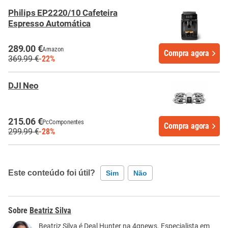
Philips EP2220/10 Cafeteira
Espresso Automática
289.00 €
Amazon
Compra agora
369.99 €
-22%
DJI Neo
215.06 €
PcComponentes
Compra agora
299.99 €
-28%
Este conteúdo foi útil?
Sim
Não
Este conteúdo contém informação incorreta
Beatriz Silva
Este conteúdo não tem a informação que procuro
Beatriz Silva é Deal Hunter na 4gnews. Especialista em