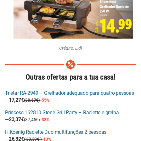
Crédito: Lidl
Outras ofertas para a tua casa!
Tristar RA-2949 – Grelhador adequado para quatro pessoas
—
17,27€
(38,57€)
-55%
Princess 162810 Stone Grill Party – Raclette e grelha
—
23,37€
(37,45€)
-38%
H.Koenig Raclette Duo multifunções 2 pessoas
—
26,32€
( 30,39€ )
-13%