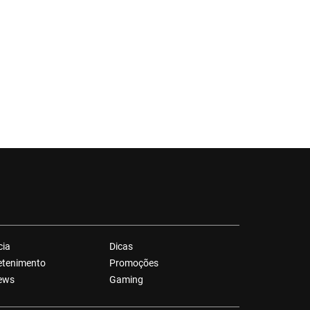
cia
Dicas
etenimento
Promoções
ews
Gaming