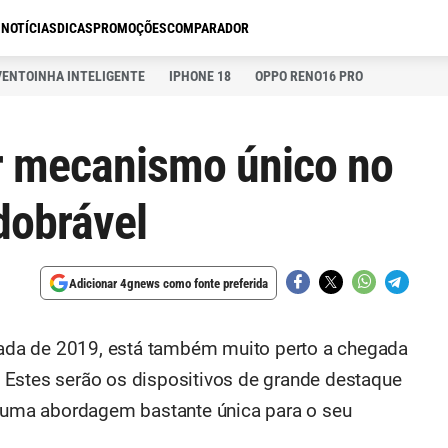
S
NOTÍCIAS
DICAS
PROMOÇÕES
COMPARADOR
VENTOINHA INTELIGENTE
IPHONE 18
OPPO RENO16 PRO
ar mecanismo único no
dobrável
Adicionar 4gnews como fonte preferida
da de 2019, está também muito perto a chegada
 Estes serão os dispositivos de grande destaque
r uma abordagem bastante única para o seu