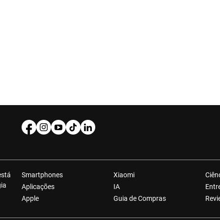
está
Smartphones
Xiaomi
Ciên
gia
Aplicações
IA
Entr
Apple
Guia de Compras
Revi