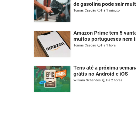
de gasolina pode sair mui
Tomás Cascão
Há 1 minuto
Amazon Prime tem 5 vant
muitos portugueses nem 
Tomás Cascão
Há 1 hora
Tens até a próxima semana
grátis no Android e iOS
William Schendes
Há 2 horas