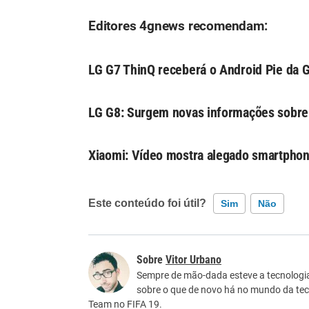
Editores 4gnews recomendam:
LG G7 ThinQ receberá o Android Pie da G
LG G8: Surgem novas informações sobre
Xiaomi: Vídeo mostra alegado smartphon
Este conteúdo foi útil?
Sim
Não
Este conteúdo contém informação incorreta
Vitor Urbano
Este conteúdo não tem a informação que procu
Sempre de mão-dada esteve a tecnologia,
sobre o que de novo há no mundo da tecn
Outro
Team no FIFA 19.