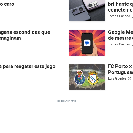
to caro
brilhante 
cometemo
Tomás Cascão
agens escondidas que
Google Me
imaginam
de mestre 
Tomás Cascão
 para resgatar este jogo
FC Porto x
Portugues
Luís Guedes