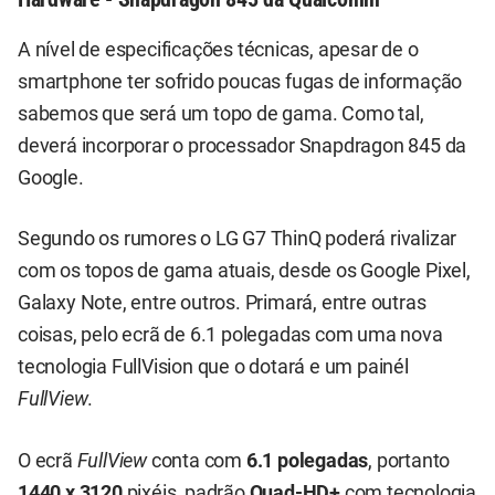
A nível de especificações técnicas, apesar de o
smartphone ter sofrido poucas fugas de informação
sabemos que será um topo de gama. Como tal,
deverá incorporar o processador Snapdragon 845 da
Google.
Segundo os rumores o LG G7 ThinQ poderá rivalizar
com os topos de gama atuais, desde os Google Pixel,
Galaxy Note, entre outros. Primará, entre outras
coisas, pelo ecrã de 6.1 polegadas com uma nova
tecnologia FullVision que o dotará e um painél
FullView
.
O ecrã
FullView
conta com
6.1 polegadas
, portanto
1440 x 3120
pixéis, padrão
Quad-HD+
com tecnologia