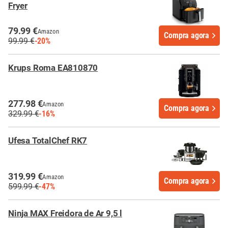
Fryer
79.99 €
Amazon
Compra agora
99.99 €
-20%
Krups Roma EA810870
277.98 €
Amazon
Compra agora
329.99 €
-16%
Ufesa TotalChef RK7
319.99 €
Amazon
Compra agora
599.99 €
-47%
Ninja MAX Freidora de Ar 9,5 l