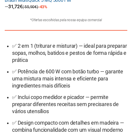
Braun MultiQuick 5 MQ 50001 M
—
31,72€
( 55,90€)
-43%
*Ofertas escolhidas pela nossa equipa comercial
✅ 2 em 1 (triturar e misturar) — ideal para preparar
sopas, molhos, batidos e pestos de forma rápida e
prática
✅ Potência de 600 W com botão turbo — garante
uma mistura mais intensa e eficiente para
ingredientes mais difíceis
✅ Inclui copo medidor e picador — permite
preparar diferentes receitas sem precisares de
vários utensílios
✅ Design compacto com detalhes em madeira —
combina funcionalidade com um visual moderno