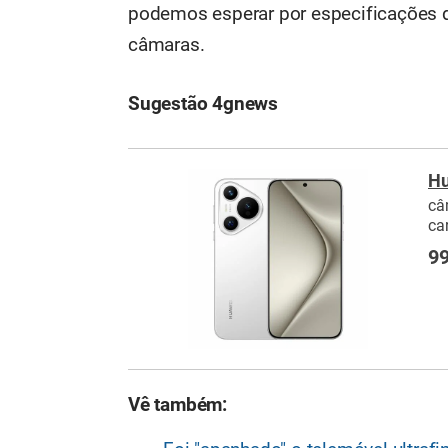
podemos esperar por especificações de
câmaras.
Sugestão 4gnews
Hu
câ
ca
99
Vê também: