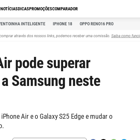
S
NOTÍCIAS
DICAS
PROMOÇÕES
COMPARADOR
VENTOINHA INTELIGENTE
IPHONE 18
OPPO RENO16 PRO
comprar através dos nossos links, podemos receber uma comissão.
Saiba como funci
ir pode superar
e a Samsung neste
 iPhone Air e o Galaxy S25 Edge e mudar o
o.