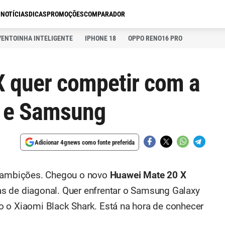
S
NOTÍCIAS
DICAS
PROMOÇÕES
COMPARADOR
VENTOINHA INTELIGENTE
IPHONE 18
OPPO RENO16 PRO
 quer competir com a
o e Samsung
Adicionar 4gnews como fonte preferida
ambições. Chegou o novo
Huawei Mate 20 X
s de diagonal. Quer enfrentar o Samsung Galaxy
 o Xiaomi Black Shark. Está na hora de conhecer