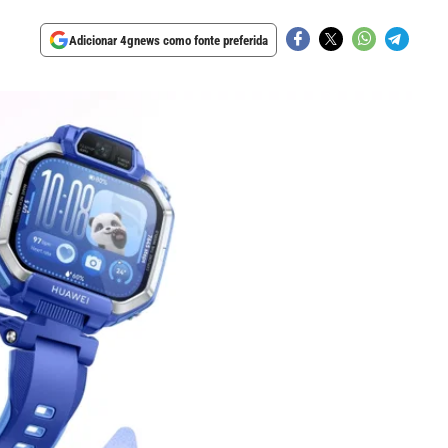
Adicionar 4gnews como fonte preferida