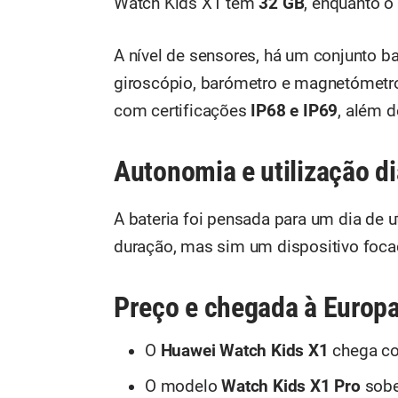
Watch Kids X1 tem
32 GB
, enquanto 
A nível de sensores, há um conjunto b
giroscópio, barómetro e magnetómetr
com certificações
IP68 e IP69
, além 
Autonomia e utilização di
A bateria foi pensada para um dia de u
duração, mas sim um dispositivo foca
Preço e chegada à Europ
O
Huawei Watch Kids X1
chega c
O modelo
Watch Kids X1 Pro
sobe