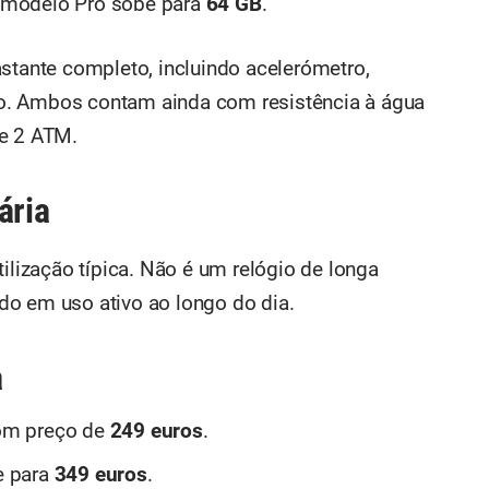
o modelo Pro sobe para
64 GB
.
astante completo, incluindo acelerómetro,
o. Ambos contam ainda com resistência à água
de 2 ATM.
ária
tilização típica. Não é um relógio de longa
do em uso ativo ao longo do dia.
a
om preço de
249 euros
.
 para
349 euros
.