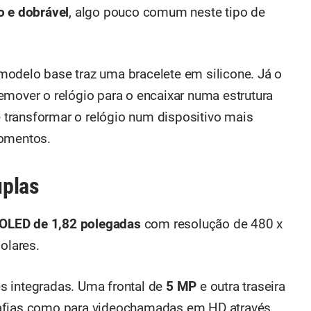
o e dobrável
, algo pouco comum neste tipo de
 modelo base traz uma bracelete em silicone. Já o
emover o relógio para o encaixar numa estrutura
 é transformar o relógio num dispositivo mais
momentos.
uplas
LED de 1,82 polegadas
com resolução de 480 x
olares.
s integradas. Uma frontal de
5 MP
e outra traseira
rafias como para videochamadas em HD através