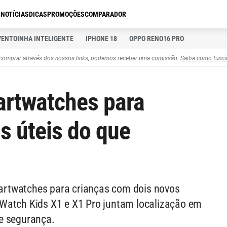
S
NOTÍCIAS
DICAS
PROMOÇÕES
COMPARADOR
VENTOINHA INTELIGENTE
IPHONE 18
OPPO RENO16 PRO
comprar através dos nossos links, podemos receber uma comissão.
Saiba como funci
artwatches para
s úteis do que
rtwatches para crianças com dois novos
Watch Kids X1 e X1 Pro juntam localização em
e segurança.