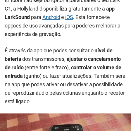
Embora não seja obrigatória para usares o teu Lark
C1, a Hollyland disponibiliza gratuitamente a
app
LarkSound
para
Android
e
iOS
. Esta fornece-te
opções de uso avançadas para poderes melhorar a
experiência de gravação.
É através da app que podes consultar o
nível de
bateria
dos transmissores,
ajustar o cancelamento
de ruído
(entre forte e fraco),
controlar o volume de
entrada
(ganho) ou fazer atualizações. Também será
na app que podes ativar ou desativar a possibilidade
de reproduzir áudio pelas colunas enquanto o recetor
está ligado.