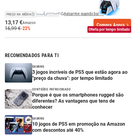
Avisar-me quando baixar
PREÇO NA MÉDIA
13,17 €
Amazon
Compra Agora
16,99 €
-22%
Oferta por tempo limitado
RECOMENDADOS PARA TI
GAMING
3 jogos incríveis de PS5 que estão agora ao
"preço da chuva": por tempo limitado
CONTEÚDO PATROCINADO
Porque é que os smartphones rugged são
diferentes? As vantagens que tens de
conhecer
GAMING
10 jogos de PS5 em promoção na Amazon
com descontos até 40%