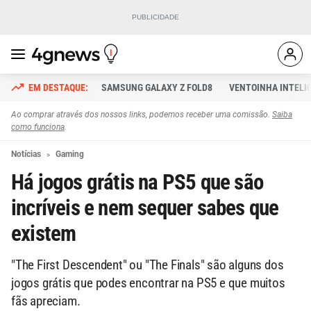
SAMSUNG GALAXY Z FOLD8
VENTOINHA INTELI
Ao comprar através dos nossos links, podemos receber uma comissão.
Saiba
como funciona
.
Notícias
Gaming
Há jogos grátis na PS5 que são
incríveis e nem sequer sabes que
existem
"The First Descendent" ou "The Finals" são alguns dos
jogos grátis que podes encontrar na PS5 e que muitos
fãs apreciam.