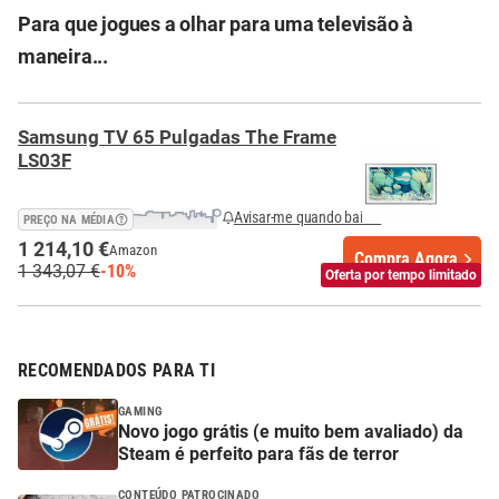
Para que jogues a olhar para uma televisão à
maneira...
Samsung TV 65 Pulgadas The Frame
LS03F
Avisar-me quando baixar
PREÇO NA MÉDIA
1 214,10 €
Amazon
Compra Agora
1 343,07 €
-10%
Oferta por tempo limitado
RECOMENDADOS PARA TI
GAMING
Novo jogo grátis (e muito bem avaliado) da
Steam é perfeito para fãs de terror
CONTEÚDO PATROCINADO