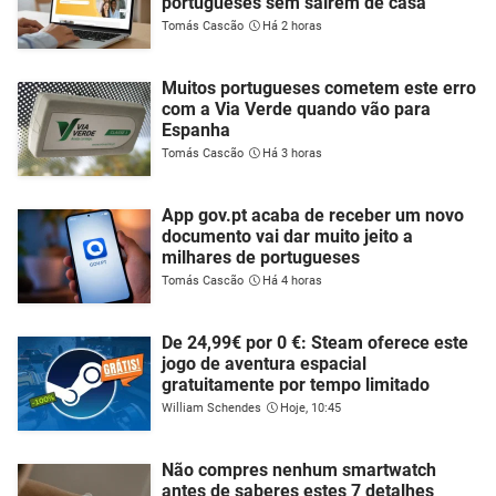
portugueses sem saírem de casa
Tomás Cascão
Há 2 horas
Muitos portugueses cometem este erro
com a Via Verde quando vão para
Espanha
Tomás Cascão
Há 3 horas
App gov.pt acaba de receber um novo
documento vai dar muito jeito a
milhares de portugueses
Tomás Cascão
Há 4 horas
De 24,99€ por 0 €: Steam oferece este
jogo de aventura espacial
gratuitamente por tempo limitado
William Schendes
Hoje, 10:45
Não compres nenhum smartwatch
antes de saberes estes 7 detalhes