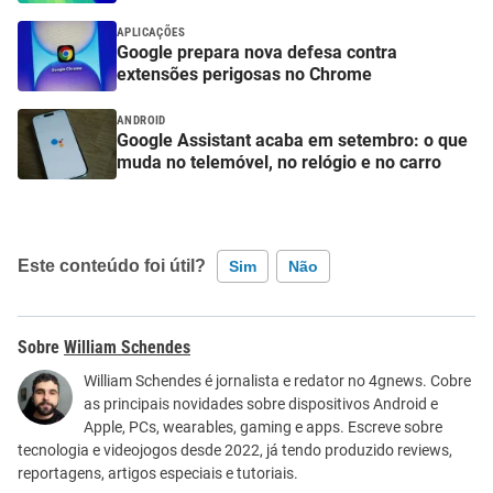
APLICAÇÕES
Google prepara nova defesa contra
extensões perigosas no Chrome
ANDROID
Google Assistant acaba em setembro: o que
muda no telemóvel, no relógio e no carro
Este conteúdo foi útil?
Sim
Não
Este conteúdo contém informação incorreta
William Schendes
Este conteúdo não tem a informação que procuro
William Schendes é jornalista e redator no 4gnews. Cobre
as principais novidades sobre dispositivos Android e
Outro
Apple, PCs, wearables, gaming e apps. Escreve sobre
tecnologia e videojogos desde 2022, já tendo produzido reviews,
reportagens, artigos especiais e tutoriais.