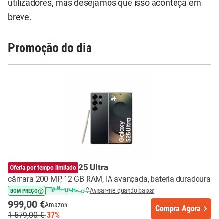
utilizadores, mas desejamos que isso aconteça em
breve.
Promoção do dia
Samsung Galaxy S25 Ultra
Oferta por tempo limitado
câmara 200 MP, 12 GB RAM, IA avançada, bateria duradoura
Avisar-me quando baixar
BOM PREÇO
999,00 €
Amazon
Compra Agora
1 579,00 €
-37%