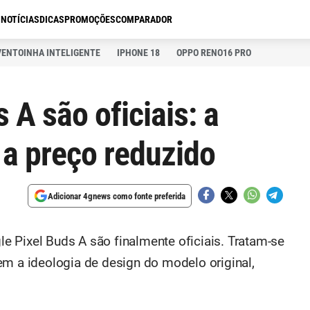
S
NOTÍCIAS
DICAS
PROMOÇÕES
COMPARADOR
VENTOINHA INTELIGENTE
IPHONE 18
OPPO RENO16 PRO
 A são oficiais: a
a preço reduzido
Adicionar 4gnews como fonte preferida
 Pixel Buds A são finalmente oficiais. Tratam-se
em a ideologia de design do modelo original,