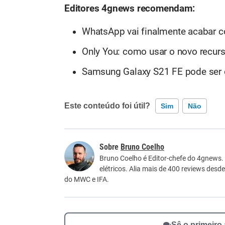
Editores 4gnews recomendam:
WhatsApp vai finalmente acabar c
Only You: como usar o novo recurs
Samsung Galaxy S21 FE pode ser 
Este conteúdo foi útil?
Sim
Não
Este conteúdo contém informação incorreta
Bruno Coelho
Este conteúdo não tem a informação que procu
Bruno Coelho é Editor-chefe do 4gnews.
elétricos. Alia mais de 400 reviews desd
Outro
do MWC e IFA.
Sê o primeiro