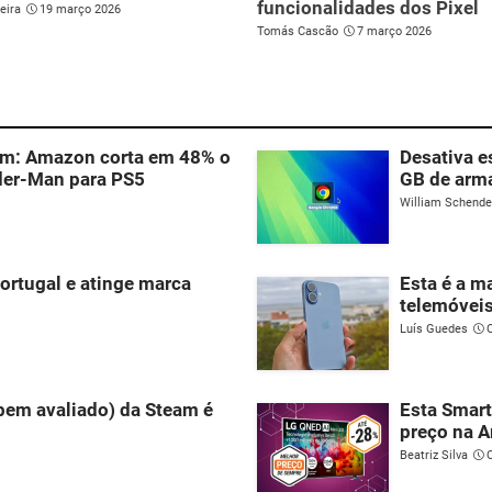
funcionalidades dos Pixel
eira
19 março 2026
Tomás Cascão
7 março 2026
 um: Amazon corta em 48% o
Desativa e
ider-Man para PS5
GB de arm
William Schend
ortugal e atinge marca
Esta é a m
telemóveis
Luís Guedes
 bem avaliado) da Steam é
Esta Smart
preço na 
Beatriz Silva