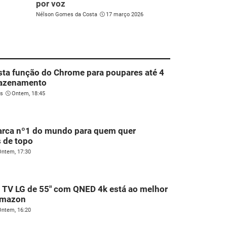
por voz
Nélson Gomes da Costa
17 março 2026
sta função do Chrome para poupares até 4
azenamento
es
Ontem, 18:45
arca nº1 do mundo para quem quer
 de topo
Ontem, 17:30
 TV LG de 55" com QNED 4k está ao melhor
Amazon
Ontem, 16:20