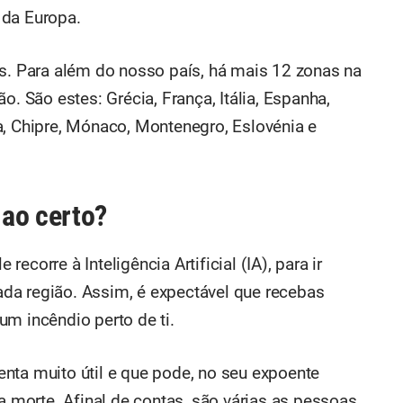
 da Europa.
es. Para além do nosso país, há mais 12 zonas na
o. São estes: Grécia, França, Itália, Espanha,
a, Chipre, Mónaco, Montenegro, Eslovénia e
ao certo?
e recorre à Inteligência Artificial (IA), para ir
da região. Assim, é expectável que recebas
um incêndio perto de ti.
nta muito útil e que pode, no seu expoente
 a morte. Afinal de contas, são várias as pessoas