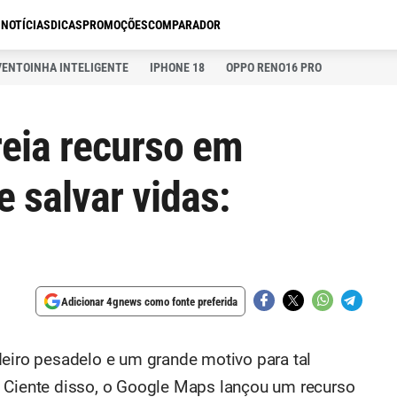
S
NOTÍCIAS
DICAS
PROMOÇÕES
COMPARADOR
VENTOINHA INTELIGENTE
IPHONE 18
OPPO RENO16 PRO
eia recurso em
 salvar vidas:
Adicionar 4gnews como fonte preferida
deiro pesadelo e um grande motivo para tal
. Ciente disso, o Google Maps lançou um recurso