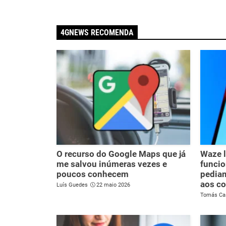
4GNEWS RECOMENDA
O recurso do Google Maps que já
Waze l
me salvou inúmeras vezes e
funcio
poucos conhecem
pediam
aos c
Luís Guedes
22 maio 2026
Tomás Ca