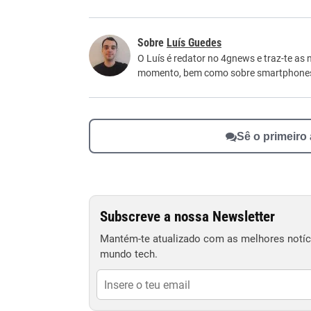
Este conteúdo contém informação incorreta
Luís Guedes
Este conteúdo não tem a informação que procu
O Luís é redator no 4gnews e traz-te as 
momento, bem como sobre smartphone
Outro
Sê o primeiro
Subscreve a nossa Newsletter
Mantém-te atualizado com as melhores notíci
mundo tech.