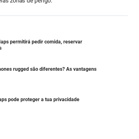
las zonas de perigo.
aps permitirá pedir comida, reservar
s
hones rugged são diferentes? As vantagens
ps pode proteger a tua privacidade