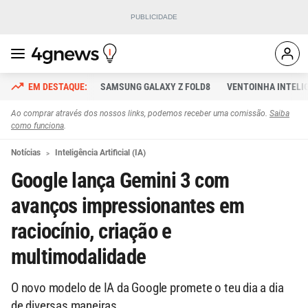
SAMSUNG GALAXY Z FOLD8
VENTOINHA INTELI
Ao comprar através dos nossos links, podemos receber uma comissão.
Saiba
como funciona
.
Notícias
Inteligência Artificial (IA)
Google lança Gemini 3 com
avanços impressionantes em
raciocínio, criação e
multimodalidade
O novo modelo de IA da Google promete o teu dia a dia
de diversas maneiras.