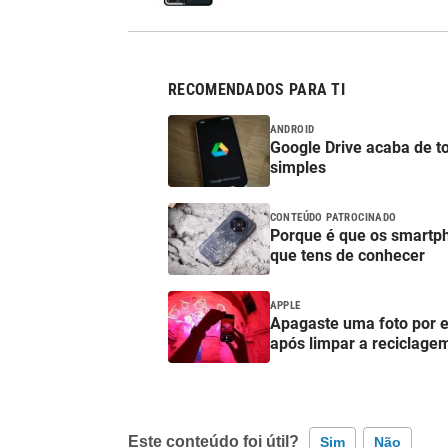
RECOMENDADOS PARA TI
ANDROID
Google Drive acaba de t
simples
CONTEÚDO PATROCINADO
Porque é que os smartp
que tens de conhecer
APPLE
Apagaste uma foto por 
após limpar a reciclage
Este conteúdo foi útil?
Sim
Não