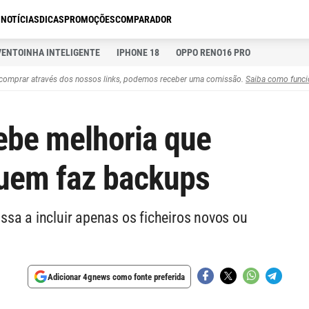
S
NOTÍCIAS
DICAS
PROMOÇÕES
COMPARADOR
VENTOINHA INTELIGENTE
IPHONE 18
OPPO RENO16 PRO
comprar através dos nossos links, podemos receber uma comissão.
Saiba como funci
ebe melhoria que
 quem faz backups
sa a incluir apenas os ficheiros novos ou
Adicionar 4gnews como fonte preferida