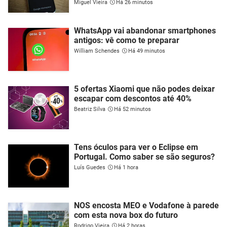
Miguel Vieira
Há 26 minutos
WhatsApp vai abandonar smartphones
antigos: vê como te preparar
William Schendes
Há 49 minutos
5 ofertas Xiaomi que não podes deixar
escapar com descontos até 40%
Beatriz Silva
Há 52 minutos
Tens óculos para ver o Eclipse em
Portugal. Como saber se são seguros?
Luís Guedes
Há 1 hora
NOS encosta MEO e Vodafone à parede
com esta nova box do futuro
Rodrigo Vieira
Há 2 horas