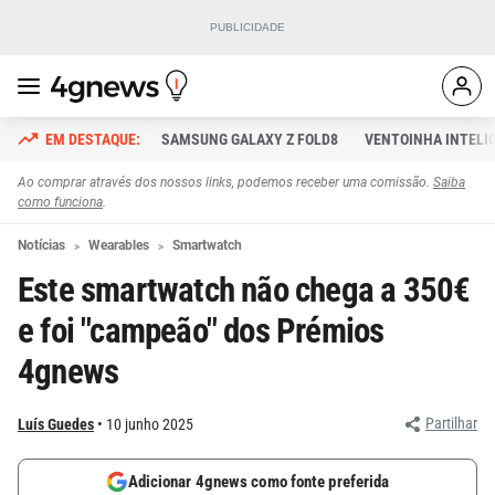
SAMSUNG GALAXY Z FOLD8
VENTOINHA INTELI
Ao comprar através dos nossos links, podemos receber uma comissão.
Saiba
como funciona
.
Notícias
Wearables
Smartwatch
Este smartwatch não chega a 350€
e foi "campeão" dos Prémios
4gnews
Partilhar
Luís Guedes
10 junho 2025
Adicionar 4gnews como fonte preferida