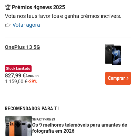
🏆
Prémios 4gnews 2025
Vota nos teus favoritos e ganha prémios incríveis.
👉
Votar agora
OnePlus 13 5G
Stock Limitado
827,99 €
Amazon
Comprar
1 159,00 €
-29%
RECOMENDADOS PARA TI
SMARTPHONES
Os 9 melhores telemóveis para amantes de
fotografia em 2026