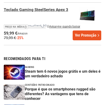
Teclado Gaming SteelSeries Apex 3
Avisar-me quando baixar
PREÇO NA MÉDIA
59,99 €
Amazon
Ver Promoção
79,99 €
-25%
RECOMENDADOS PARA TI
GAMING
Steam tem 6 novos jogos grátis e um deles é
um verdadeiro achado
CONTEÚDO PATROCINADO
Porque é que os smartphones rugged são
diferentes? As vantagens que tens de
conhecer