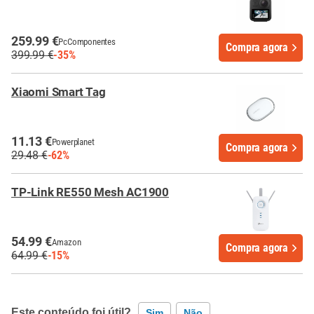
259.99 €
PcComponentes
Compra agora
399.99 €
-35%
Xiaomi Smart Tag
11.13 €
Powerplanet
Compra agora
29.48 €
-62%
TP-Link RE550 Mesh AC1900
54.99 €
Amazon
Compra agora
64.99 €
-15%
Este conteúdo foi útil?
Sim
Não