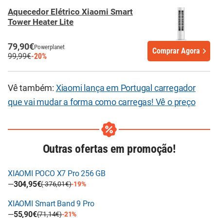
Aquecedor Elétrico Xiaomi Smart
Tower Heater Lite
79,90€
Powerplanet
Comprar Agora
99,99€
-20%
Vê também:
Xiaomi lança em Portugal carregador
que vai mudar a forma como carregas! Vê o preço
Outras ofertas em promoção!
XIAOMI POCO X7 Pro 256 GB
—
304,95€
( 376,01€)
-19%
XIAOMI Smart Band 9 Pro
—
55,90€
(71,14€)
-21%