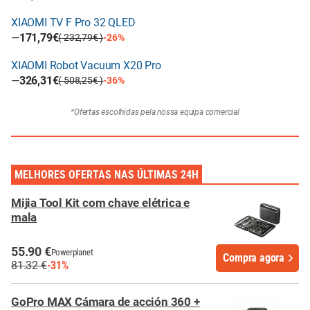
XIAOMI TV F Pro 32 QLED
—
171,79€
( 232,79€ )
-26%
XIAOMI Robot Vacuum X20 Pro
—
326,31€
( 508,25€ )
-36%
*Ofertas escolhidas pela nossa equipa comercial
MELHORES OFERTAS NAS ÚLTIMAS 24H
Mijia Tool Kit com chave elétrica e
mala
55.90 €
Powerplanet
Compra agora
81.32 €
-31%
GoPro MAX Cámara de acción 360 +