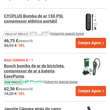
CYCPLUS Bomba de ar 150 PSI,
compressor elétrico portátil
Avisar-me quando baixar
PREÇO NA MÉDIA
46,75 €
Amazon ES
Compra Agora
56,92 €
-18%
MAIS VENDIDO N.º 1
Bosch bomba de ar de bicicleta,
compressor de ar a bateria
EasyPump
Avisar-me quando baixar
BOM PREÇO
62,36 €
Amazon ES
Compra Agora
74,20 €
-16%
Jansite Câmara atrás do carro,