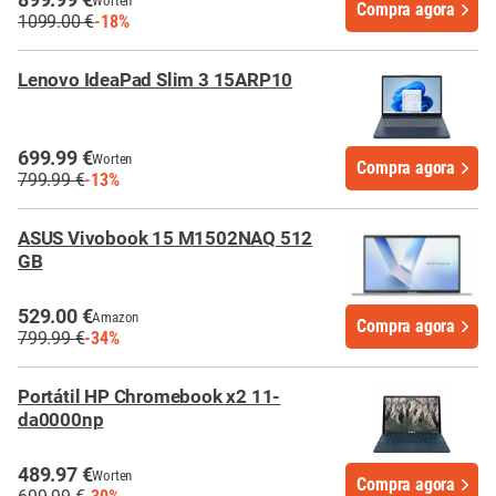
Worten
Compra agora
1099.00 €
-18%
Lenovo IdeaPad Slim 3 15ARP10
699.99 €
Worten
Compra agora
799.99 €
-13%
ASUS Vivobook 15 M1502NAQ 512
GB
529.00 €
Amazon
Compra agora
799.99 €
-34%
Portátil HP Chromebook x2 11-
da0000np
489.97 €
Worten
Compra agora