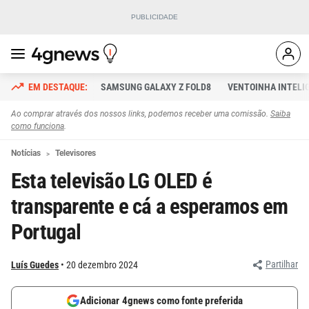
SAMSUNG GALAXY Z FOLD8
VENTOINHA INTELI
Ao comprar através dos nossos links, podemos receber uma comissão.
Saiba
como funciona
.
Notícias
Televisores
Esta televisão LG OLED é
transparente e cá a esperamos em
Portugal
Partilhar
Luís Guedes
20 dezembro 2024
Adicionar 4gnews como fonte preferida