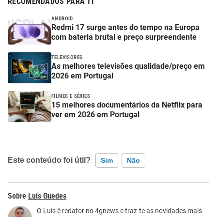
RECOMENDADOS PARA TI
ANDROID
Redmi 17 surge antes do tempo na Europa
com bateria brutal e preço surpreendente
TELEVISORES
As melhores televisões qualidade/preço em
2026 em Portugal
FILMES E SÉRIES
15 melhores documentários da Netflix para
ver em 2026 em Portugal
Este conteúdo foi útil?
Sim
Não
Este conteúdo contém informação incorreta
Luís Guedes
Este conteúdo não tem a informação que procuro
O Luís é redator no 4gnews e traz-te as novidades mais