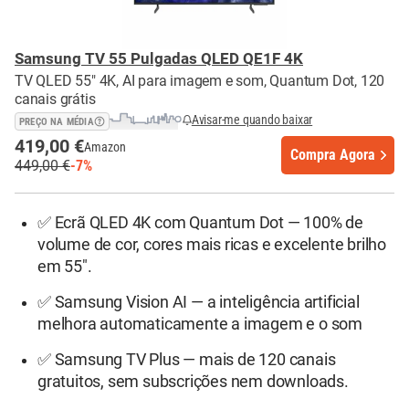
Samsung TV 55 Pulgadas QLED QE1F 4K
TV QLED 55" 4K, AI para imagem e som, Quantum Dot, 120
canais grátis
Avisar-me quando baixar
PREÇO NA MÉDIA
419,00 €
Amazon
Compra Agora
449,00 €
-7%
✅ Ecrã QLED 4K com Quantum Dot — 100% de
volume de cor, cores mais ricas e excelente brilho
em 55".
✅ Samsung Vision AI — a inteligência artificial
melhora automaticamente a imagem e o som
✅ Samsung TV Plus — mais de 120 canais
gratuitos, sem subscrições nem downloads.