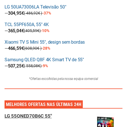
LG 50UA73006LA Televisão 50"
—
304,95€
( 486,92€ )
-37%
TCL 55PF650A, 55" 4K
—
365,04€
(405,59€)
-10%
Xiaomi TV S Mini 55", design sem bordas
—
466,59€
(608,90€ )
-28%
Samsung QLED Q8F 4K Smart TV de 55"
—
507,25€
( 558,08€)
-9%
*Ofertas escolhidas pela nossa equipa comercial
MELHORES OFERTAS NAS ÚLTIMAS 24H
LG 55QNED70B6C 55"