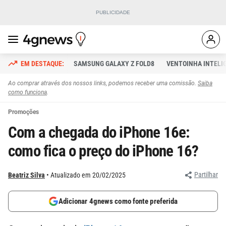
SAMSUNG GALAXY Z FOLD8
VENTOINHA INTELI
Ao comprar através dos nossos links, podemos receber uma comissão.
Saiba
como funciona
.
Promoções
Com a chegada do iPhone 16e:
como fica o preço do iPhone 16?
Partilhar
Beatriz Silva
Atualizado em 20/02/2025
Adicionar 4gnews como fonte preferida