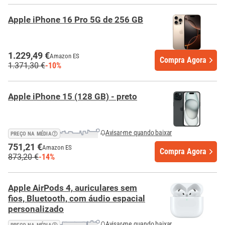
Apple iPhone 16 Pro 5G de 256 GB
1.229,49 €
Amazon ES
Compra Agora
1.371,30 €
-10%
Apple iPhone 15 (128 GB) - preto
Avisar-me quando baixar
PREÇO NA MÉDIA
751,21 €
Amazon ES
Compra Agora
873,20 €
-14%
Apple AirPods 4, auriculares sem
fios, Bluetooth, com áudio espacial
personalizado
Avisar-me quando baixar