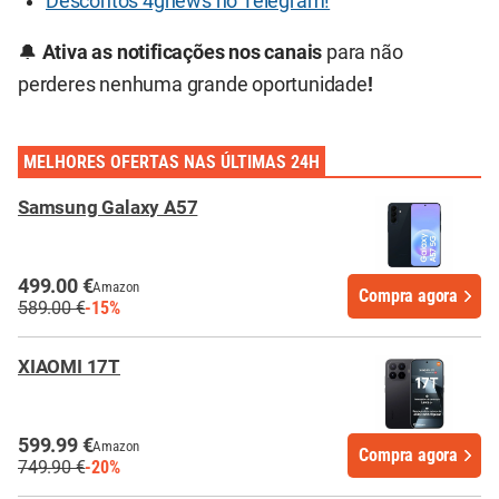
Descontos 4gnews no Telegram!
🔔
Ativa as notificações nos canais
para não
perderes nenhuma grande oportunidade
!
MELHORES OFERTAS NAS ÚLTIMAS 24H
Samsung Galaxy A57
499.00 €
Amazon
Compra agora
589.00 €
-15%
XIAOMI 17T
599.99 €
Amazon
Compra agora
749.90 €
-20%