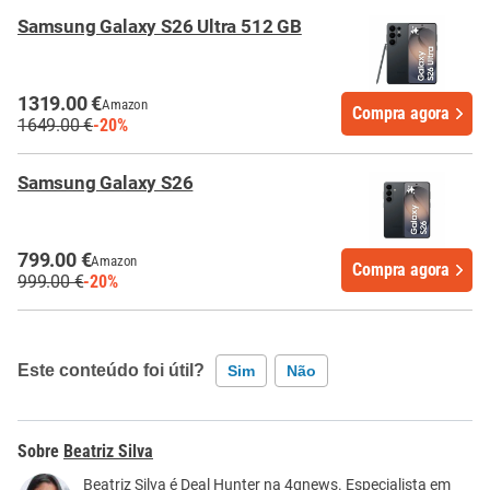
Samsung Galaxy S26 Ultra 512 GB
1319.00 €
Amazon
Compra agora
1649.00 €
-20%
Samsung Galaxy S26
799.00 €
Amazon
Compra agora
999.00 €
-20%
Este conteúdo foi útil?
Sim
Não
Este conteúdo contém informação incorreta
Beatriz Silva
Este conteúdo não tem a informação que procuro
Beatriz Silva é Deal Hunter na 4gnews. Especialista em