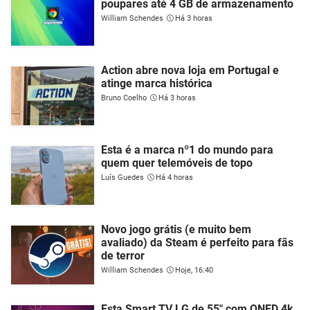
poupares até 4 GB de armazenamento
William Schendes
Há 3 horas
Action abre nova loja em Portugal e
atinge marca histórica
Bruno Coelho
Há 3 horas
Esta é a marca nº1 do mundo para
quem quer telemóveis de topo
Luís Guedes
Há 4 horas
Novo jogo grátis (e muito bem
avaliado) da Steam é perfeito para fãs
de terror
William Schendes
Hoje, 16:40
Esta Smart TV LG de 55" com QNED 4k