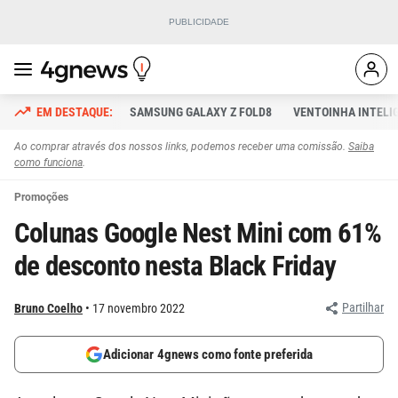
SAMSUNG GALAXY Z FOLD8
VENTOINHA INTELI
Ao comprar através dos nossos links, podemos receber uma comissão.
Saiba
como funciona
.
Promoções
Colunas Google Nest Mini com 61%
de desconto nesta Black Friday
Partilhar
Bruno Coelho
17 novembro 2022
Adicionar 4gnews como fonte preferida