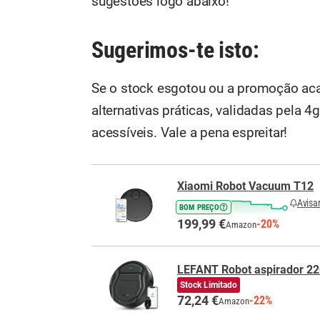
sugestões logo abaixo!
Sugerimos-te isto:
Se o stock esgotou ou a promoção ac
alternativas práticas, validadas pela
acessíveis. Vale a pena espreitar!
Xiaomi Robot Vacuum T12
Avisa
BOM PREÇO
199,99 €
-20%
Amazon
LEFANT Robot aspirador 22
Stock Limitado
72,24 €
-22%
Amazon