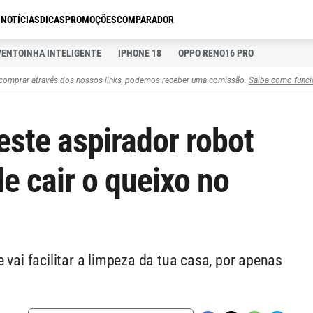
S
NOTÍCIAS
DICAS
PROMOÇÕES
COMPARADOR
VENTOINHA INTELIGENTE
IPHONE 18
OPPO RENO16 PRO
comprar através dos nossos links, podemos receber uma comissão.
Saiba como funci
este aspirador robot
e cair o queixo no
 vai facilitar a limpeza da tua casa, por apenas