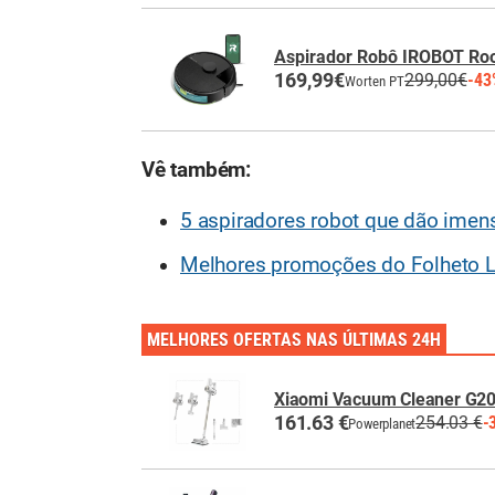
Aspirador Robô IROBOT R
169,99€
299,00€
-43
Worten PT
Vê também:
5 aspiradores robot que dão ime
Melhores promoções do Folheto L
MELHORES OFERTAS NAS ÚLTIMAS 24H
Xiaomi Vacuum Cleaner G2
161.63 €
254.03 €
-
Powerplanet