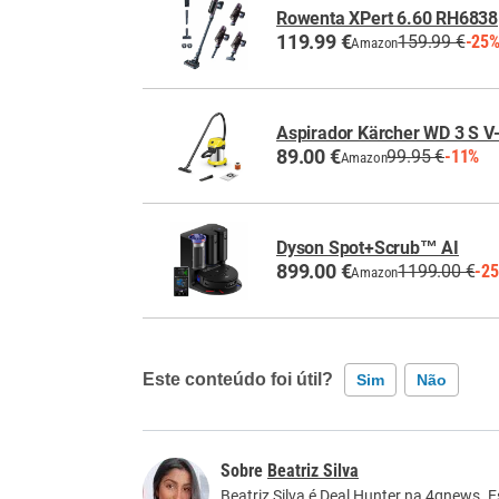
Rowenta XPert 6.60 RH6838
119.99 €
159.99 €
-25
Amazon
Aspirador Kärcher WD 3 S V
89.00 €
99.95 €
-11%
Amazon
Dyson Spot+Scrub™ AI
899.00 €
1199.00 €
-2
Amazon
Este conteúdo foi útil?
Sim
Não
Este conteúdo contém informação incorreta
Beatriz Silva
Este conteúdo não tem a informação que procu
Beatriz Silva é Deal Hunter na 4gnews. 