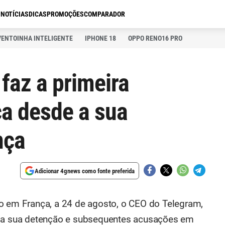
S
NOTÍCIAS
DICAS
PROMOÇÕES
COMPARADOR
VENTOINHA INTELIGENTE
IPHONE 18
OPPO RENO16 PRO
faz a primeira
ca desde a sua
nça
Adicionar 4gnews como fonte preferida
o em França, a 24 de agosto, o CEO do Telegram,
e a sua detenção e subsequentes acusações em