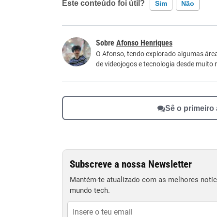
Este conteúdo foi útil?
Sim
Não
Este conteúdo contém informação incorreta
Afonso Henriques
Este conteúdo não tem a informação que procu
O Afonso, tendo explorado algumas áreas
de videojogos e tecnologia desde muito 
Outro
Sê o primeiro
Subscreve a nossa Newsletter
Mantém-te atualizado com as melhores notíci
mundo tech.