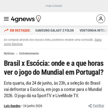
SAMSUNG GALAXY Z FOLD8
VENTOINHA INTELI
Ao comprar através dos nossos links, podemos receber uma comissão.
Saiba
como funciona
.
Notícias
Entretenimento
Brasil x Escócia: onde e a que horas
ver o jogo do Mundial em Portugal?
Esta quarta, dia 24 de junho, às 23h, a seleção do Brasil
vai defrontar a Escócia, em jogo a contar para o Mundial
2026. O jogo dá na SportTV e LiveMode TV.
Partilhar
Luís Guedes
24 junho 2026