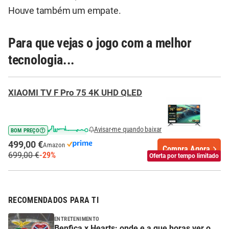
Houve também um empate.
Para que vejas o jogo com a melhor
tecnologia...
XIAOMI TV F Pro 75 4K UHD QLED
Avisar-me quando baixar
BOM PREÇO
499,00 €
Amazon
Compra Agora
699,00 €
-29%
Oferta por tempo limitado
RECOMENDADOS PARA TI
ENTRETENIMENTO
Benfica x Hearts: onde e a que horas ver o