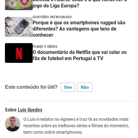
jogo da Liga Europa?
CONTEÚDO PATROCINADO
Porque é que os smartphones rugged são
diferentes? As vantagens que tens de
conhecer
FILMES E SÉRIES
O documentário da Netflix que vai colar os
fãs de futebol em Portugal à TV
Este conteúdo foi útil?
Sim
Não
Este conteúdo contém informação incorreta
Luís Guedes
Este conteúdo não tem a informação que procuro
O Luís é redator no 4gnews e traz-te as novidades mais
recentes sobre as melhores séries e filmes do momento,
Outro
bem como sobre smartphones.