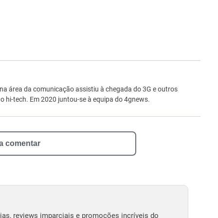
ro
 na área da comunicação assistiu à chegada do 3G e outros
 hi-tech. Em 2020 juntou-se à equipa do 4gnews.
 a comentar
as, reviews imparciais e promoções incríveis do