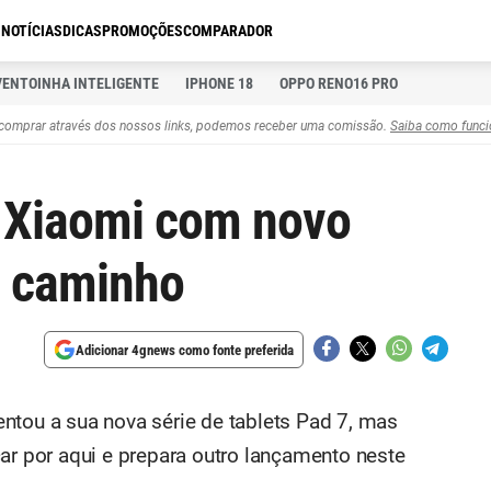
S
NOTÍCIAS
DICAS
PROMOÇÕES
COMPARADOR
VENTOINHA INTELIGENTE
IPHONE 18
OPPO RENO16 PRO
comprar através dos nossos links, podemos receber uma comissão.
Saiba como funci
 Xiaomi com novo
a caminho
Adicionar 4gnews como fonte preferida
ntou a sua nova série de tablets Pad 7, mas
ar por aqui e prepara outro lançamento neste