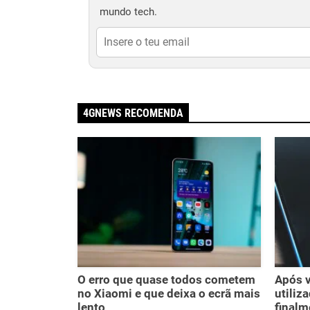
mundo tech.
4GNEWS RECOMENDA
O erro que quase todos cometem
Após v
no Xiaomi e que deixa o ecrã mais
utiliz
lento
finalm