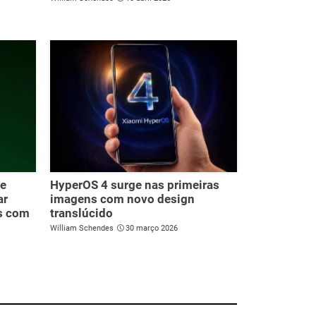
 e
HyperOS 4 surge nas primeiras
ar
imagens com novo design
s com
translúcido
William Schendes
30 março 2026