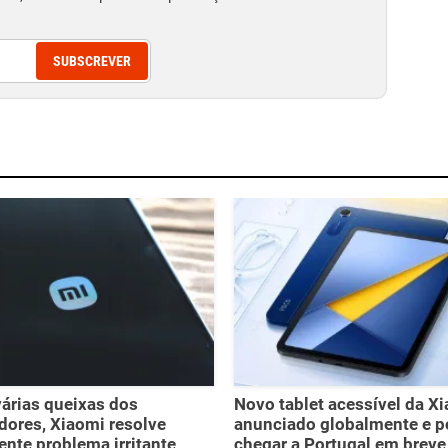
SUBSCREVER
árias queixas dos
Novo tablet acessível da X
adores, Xiaomi resolve
anunciado globalmente e 
ente problema irritante
chegar a Portugal em breve