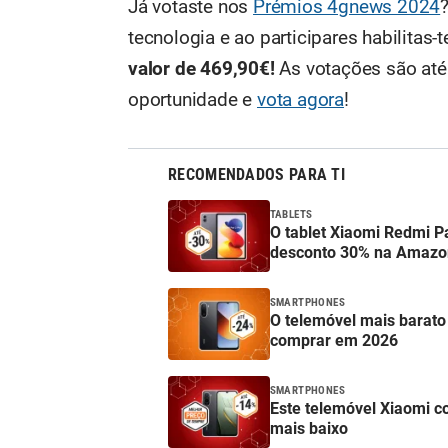
Já votaste nos
Prémios 4gnews 2024
tecnologia e ao participares habilitas
valor de 469,90€!
As votações são até
oportunidade e
vota agora
!
RECOMENDADOS PARA TI
TABLETS
O tablet Xiaomi Redmi 
desconto 30% na Amazo
SMARTPHONES
O telemóvel mais barat
comprar em 2026
SMARTPHONES
Este telemóvel Xiaomi c
mais baixo