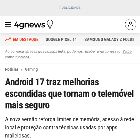
GOOGLE PIXEL 11
SAMSUNG GALAXY Z FOLD8
Ao comprar através dos nossos links, podemos receber uma comissão.
Saiba
como funciona
.
Notícias
Gaming
Android 17 traz melhorias
escondidas que tornam o telemóvel
mais seguro
A nova versão reforça limites de memória, acesso à rede
local e proteção contra técnicas usadas por apps
maliciosas.