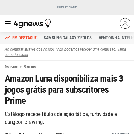
SAMSUNG GALAXY Z FOLD8
VENTOINHA INTELI
Ao comprar através dos nossos links, podemos receber uma comissão.
Saiba
como funciona
.
Notícias
Gaming
Amazon Luna disponibiliza mais 3
jogos grátis para subscritores
Prime
Catálogo recebe títulos de ação tática, furtividade e
dungeon crawling.