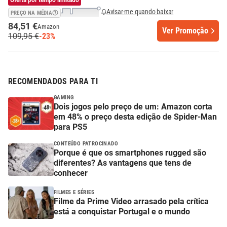
Oferta por tempo limitado
Avisar-me quando baixar
PREÇO NA MÉDIA
84,51 €
Amazon
Ver Promoção
109,95 €
-23%
RECOMENDADOS PARA TI
GAMING
Dois jogos pelo preço de um: Amazon corta
em 48% o preço desta edição de Spider-Man
para PS5
CONTEÚDO PATROCINADO
Porque é que os smartphones rugged são
diferentes? As vantagens que tens de
conhecer
FILMES E SÉRIES
Filme da Prime Video arrasado pela crítica
está a conquistar Portugal e o mundo