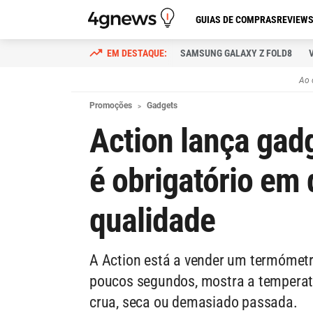
GUIAS DE COMPRAS
REVIEW
SAMSUNG GALAXY Z FOLD8
Ao 
Promoções
Gadgets
Action lança gad
é obrigatório em
qualidade
A Action está a vender um termómetro
poucos segundos, mostra a temperatu
crua, seca ou demasiado passada.