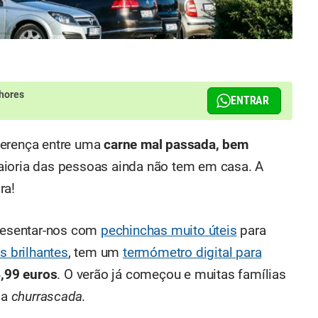
hores
ENTRAR
ferença entre uma
carne mal passada, bem
maioria das pessoas ainda não tem em casa. A
ra!
presentar-nos com
pechinchas muito úteis
para
s brilhantes
, tem um
termómetro digital para
,99 euros
. O verão já começou e muitas famílias
oa
churrascada
.