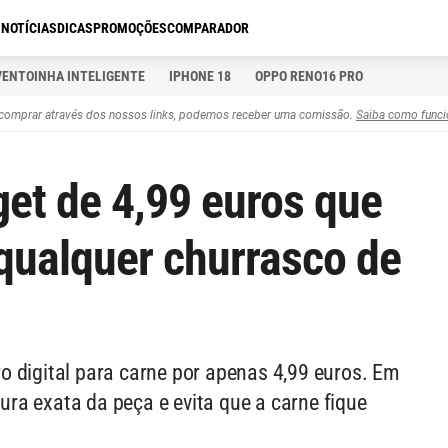
S
NOTÍCIAS
DICAS
PROMOÇÕES
COMPARADOR
VENTOINHA INTELIGENTE
IPHONE 18
OPPO RENO16 PRO
comprar através dos nossos links, podemos receber uma comissão.
Saiba como funci
get de 4,99 euros que
 qualquer churrasco de
 digital para carne por apenas 4,99 euros. Em
ra exata da peça e evita que a carne fique