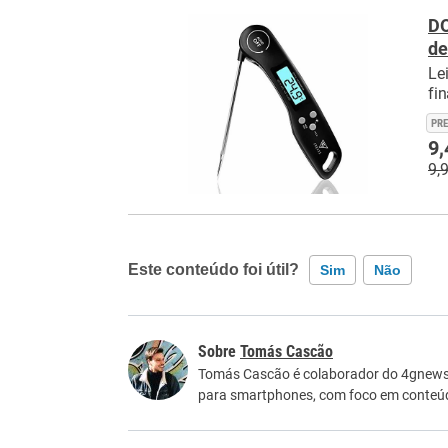
DO
de
Le
fin
PR
9,
9,
Este conteúdo foi útil?
Sim
Não
Este conteúdo contém informação incorreta
Tomás Cascão
Este conteúdo não tem a informação que procu
Tomás Cascão é colaborador do 4gnews. 
para smartphones, com foco em conteúdos
Outro