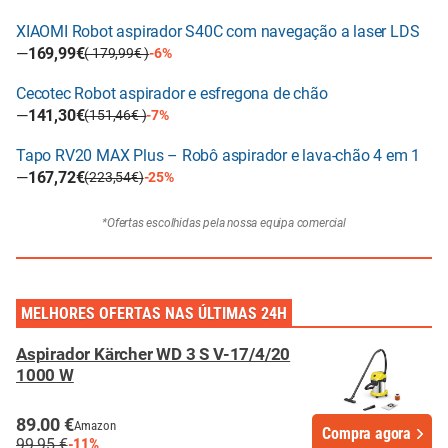
XIAOMI Robot aspirador S40C com navegação a laser LDS
—
169,99€
( 179,99€ )
-6%
Cecotec Robot aspirador e esfregona de chão
—
141,30€
(151,46€ )
-7%
Tapo RV20 MAX Plus – Robô aspirador e lava-chão 4 em 1
—
167,72€
(223,54€)
-25%
*Ofertas escolhidas pela nossa equipa comercial
MELHORES OFERTAS NAS ÚLTIMAS 24H
Aspirador Kärcher WD 3 S V-17/4/20
1000 W
89.00 €
Amazon
Compra agora
99.95 €
-11%