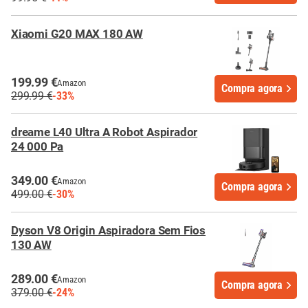
Xiaomi G20 MAX 180 AW
199.99 €
Amazon
Compra agora
299.99 €
-33%
dreame L40 Ultra A Robot Aspirador
24 000 Pa
349.00 €
Amazon
Compra agora
499.00 €
-30%
Dyson V8 Origin Aspiradora Sem Fios
130 AW
289.00 €
Amazon
Compra agora
379.00 €
-24%