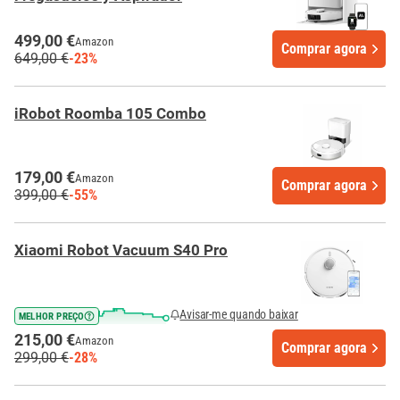
499,00 €
Amazon
Comprar agora
649,00 €
-23%
iRobot Roomba 105 Combo
179,00 €
Amazon
Comprar agora
399,00 €
-55%
Xiaomi Robot Vacuum S40 Pro
Avisar-me quando baixar
MELHOR PREÇO
215,00 €
Amazon
Comprar agora
299,00 €
-28%