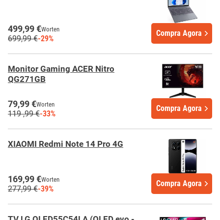
499,99 €
Worten
Compra Agora
699,99 €
-29%
Monitor Gaming ACER Nitro
QG271GB
79,99 €
Worten
Compra Agora
119 ,99 €
-33%
XIAOMI Redmi Note 14 Pro 4G
169,99 €
Worten
Compra Agora
277,99 €
-39%
TV LG OLED55C54LA (OLED evo -