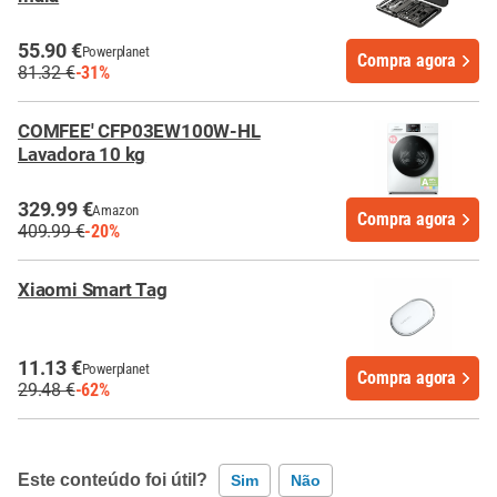
55.90 €
Powerplanet
Compra agora
81.32 €
-31%
COMFEE' CFP03EW100W-HL
Lavadora 10 kg
329.99 €
Amazon
Compra agora
409.99 €
-20%
Xiaomi Smart Tag
11.13 €
Powerplanet
Compra agora
29.48 €
-62%
Este conteúdo foi útil?
Sim
Não