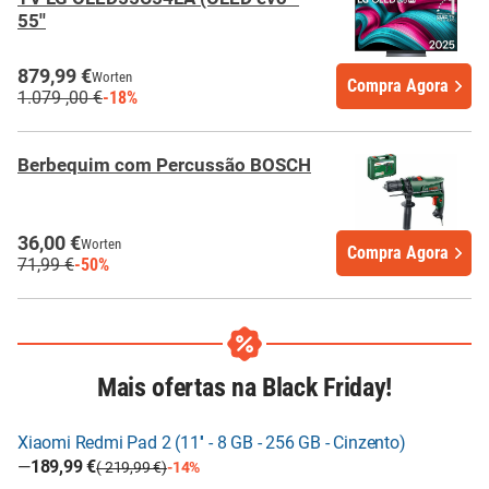
55''
879,99 €
Worten
Compra Agora
1.079 ,00 €
-18%
Berbequim com Percussão BOSCH
36,00 €
Worten
Compra Agora
71,99 €
-50%
Mais ofertas na
Black
Friday
!
Xiaomi Redmi Pad 2 (11'' - 8 GB - 256 GB - Cinzento)
—
189,99 €
( 219,99 €)
-14%