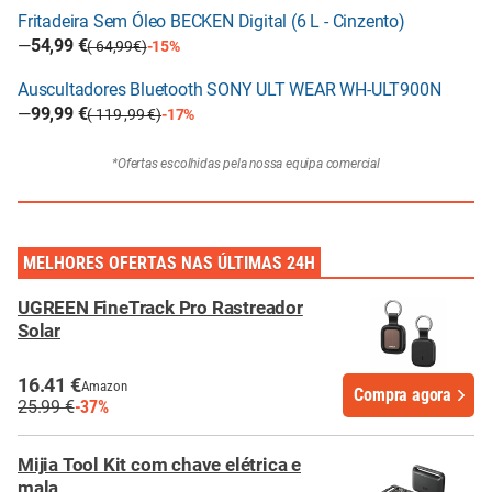
Fritadeira Sem Óleo BECKEN Digital (6 L - Cinzento)
—
54,99 €
( 64,99€)
-15%
Auscultadores Bluetooth SONY ULT WEAR WH-ULT900N
—
99,99 €
( 119 ,99 €)
-17%
*Ofertas escolhidas pela nossa equipa comercial
MELHORES OFERTAS NAS ÚLTIMAS 24H
UGREEN FineTrack Pro Rastreador
Solar
16.41 €
Amazon
Compra agora
25.99 €
-37%
Mijia Tool Kit com chave elétrica e
mala