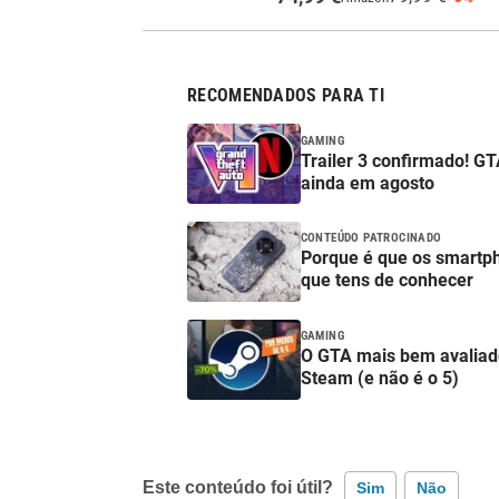
RECOMENDADOS PARA TI
GAMING
Trailer 3 confirmado! GT
ainda em agosto
CONTEÚDO PATROCINADO
Porque é que os smartp
que tens de conhecer
GAMING
O GTA mais bem avaliad
Steam (e não é o 5)
Este conteúdo foi útil?
Sim
Não