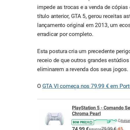
impede as trocas e a venda de cópias
título anterior, GTA 5, gerou receita
lançamento original em 2013, um ecos
erradicar por completo.
Esta postura cria um precedente perigos
receio de que outros grandes estúdi
eliminarem a revenda dos seus jogos.
O
GTA VI começa nos 79,99 € em Port
PlayStation 5 - Comando S
Chroma Pearl
Avisa
BOM PREÇO
74,99 €
79,99 €
-6%
Amazon