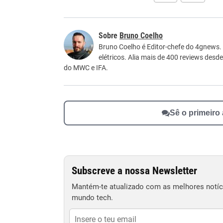
Este conteúdo contém informação incorreta
Bruno Coelho
Este conteúdo não tem a informação que procu
Bruno Coelho é Editor-chefe do 4gnews.
elétricos. Alia mais de 400 reviews desd
Outro
do MWC e IFA.
Sê o primeiro
Subscreve a nossa Newsletter
Mantém-te atualizado com as melhores notíci
mundo tech.