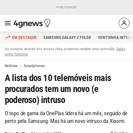
SAMSUNG GALAXY Z FOLD8
VENTOINHA INTELI
Ao comprar através dos nossos links, podemos receber uma comissão.
Saiba
como funciona
.
Notícias
Smartphones
A lista dos 10 telemóveis mais
procurados tem um novo (e
poderoso) intruso
O topo de gama da OnePlus lidera há um mês, seguido de
perto pela Samsung. Mas há um novo intruso da Xiaomi.