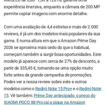
AMOLED de 6,83” 1,5K a 120 Hz garante uma
experiência imersiva, enquanto a câmara de 200 MP
permite captar imagens com enorme detalhe.
Com uma avaliação de 4,4 estrelas e mais de 2.000
reviews, é já um dos modelos mais populares da sua
gama. E numa altura em que o Amazon Prime Day
2026 se aproxima mais cedo do que o habitual,
começam também a surgir boas oportunidades. Este
modelo já aparece com cerca de 27% de desconto, a
partir de 335,45 €, tornando-se uma opção muito
forte antes da grande campanha de promoções.
Podes ver a nossa review sobre este e outros
modelos como o
Redmi Note 15 Pro+
e o
Redmi Note
15
. Vê também:
Prime Day antecipado: o preço do
XIAOMI POCO X8 Pro cai a pique na Amazon