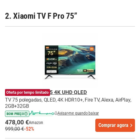
2. Xiaomi TV F Pro 75”
XIAOMI TV F Pro 75 4K UHD QLED
Oferta por tempo limitado
TV 75 polegadas, QLED, 4K HDR10+, Fire TV, Alexa, AirPlay,
2GB+32GB
Avisar-me quando baixar
BOM PREÇO
478,00 €
Amazon
Comprar agora
999,00 €
-52%