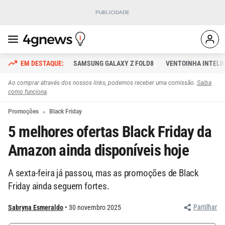
SAMSUNG GALAXY Z FOLD8
VENTOINHA INTELI
Ao comprar através dos nossos links, podemos receber uma comissão.
Saiba
como funciona
.
Promoções
Black Friday
5 melhores ofertas Black Friday da
Amazon ainda disponíveis hoje
A sexta-feira já passou, mas as promoções de Black
Friday ainda seguem fortes.
Partilhar
Sabryna Esmeraldo
30 novembro 2025