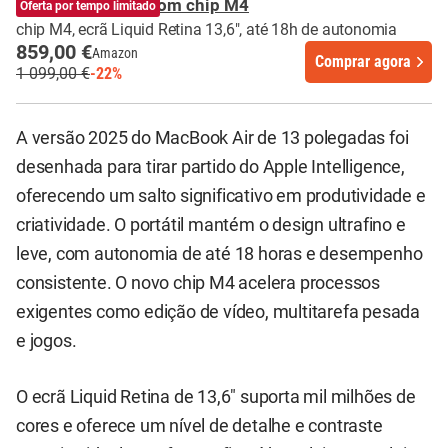
MacBook Air 13" com chip M4
Oferta por tempo limitado
chip M4, ecrã Liquid Retina 13,6", até 18h de autonomia
859,00 €
Amazon
Comprar agora
1 099,00 €
-22%
A versão 2025 do MacBook Air de 13 polegadas foi
desenhada para tirar partido do Apple Intelligence,
oferecendo um salto significativo em produtividade e
criatividade. O portátil mantém o design ultrafino e
leve, com autonomia de até 18 horas e desempenho
consistente. O novo chip M4 acelera processos
exigentes como edição de vídeo, multitarefa pesada
e jogos.
O ecrã Liquid Retina de 13,6" suporta mil milhões de
cores e oferece um nível de detalhe e contraste