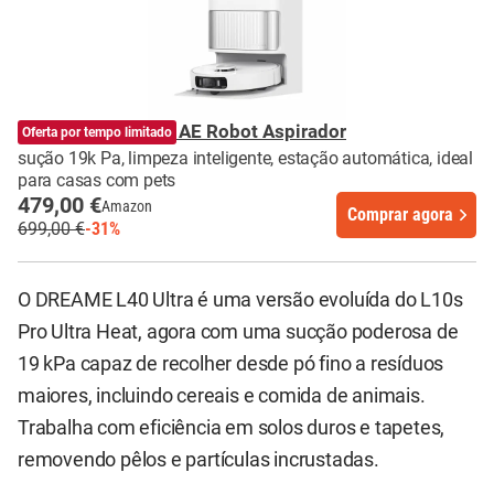
DREAME L40 Ultra AE Robot Aspirador
Oferta por tempo limitado
sução 19k Pa, limpeza inteligente, estação automática, ideal
para casas com pets
479,00 €
Amazon
Comprar agora
699,00 €
-31%
O DREAME L40 Ultra é uma versão evoluída do L10s
Pro Ultra Heat, agora com uma sucção poderosa de
19 kPa capaz de recolher desde pó fino a resíduos
maiores, incluindo cereais e comida de animais.
Trabalha com eficiência em solos duros e tapetes,
removendo pêlos e partículas incrustadas.