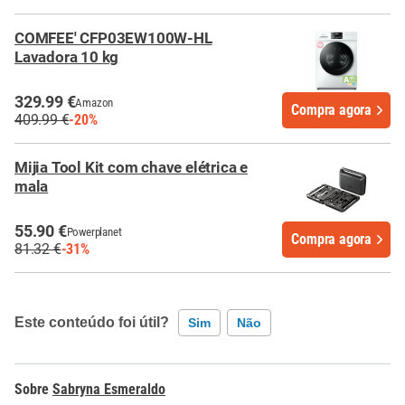
COMFEE' CFP03EW100W-HL
Lavadora 10 kg
329.99 €
Amazon
Compra agora
409.99 €
-20%
Mijia Tool Kit com chave elétrica e
mala
55.90 €
Powerplanet
Compra agora
81.32 €
-31%
Este conteúdo foi útil?
Sim
Não
Este conteúdo contém informação incorreta
Sabryna Esmeraldo