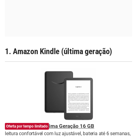
1. Amazon Kindle (última geração)
Amazon Kindle Última Geração 16 GB
Oferta por tempo limitado
leitura confortável com luz ajustável, bateria até 6 semanas,