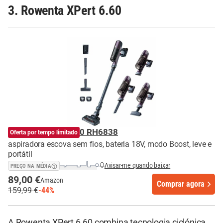
3. Rowenta XPert 6.60
Rowenta XPert 6.60 RH6838
Oferta por tempo limitado
aspiradora escova sem fios, bateria 18V, modo Boost, leve e
portátil
Avisar-me quando baixar
PREÇO NA MÉDIA
89,00 €
Amazon
Comprar agora
159,99 €
-44%
A Rowenta XPert 6.60 combina tecnologia ciclónica