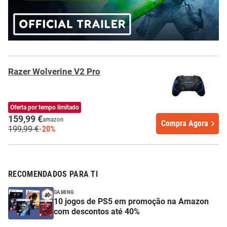
Razer Wolverine V2 Pro
Oferta por tempo limitado
159,99 €
amazon
Compra Agora
199,99 €
-20%
RECOMENDADOS PARA TI
GAMING
10 jogos de PS5 em promoção na Amazon
com descontos até 40%