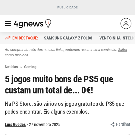
SAMSUNG GALAXY Z FOLD8
VENTOINHA INTELI
Ao comprar através dos nossos links, podemos receber uma comissão.
Saiba
como funciona
.
Notícias
Gaming
5 jogos muito bons de PS5 que
custam um total de... 0€!
Na PS Store, são vários os jogos gratuitos de PS5 que
podes encontrar. Eis alguns exemplos.
Partilhar
Luís Guedes
27 novembro 2025