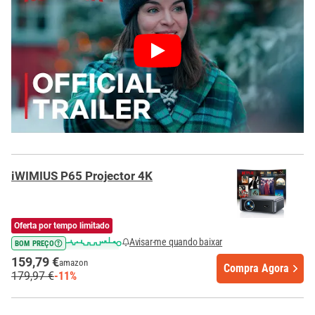
iWIMIUS P65 Projector 4K
Oferta por tempo limitado
Avisar-me quando baixar
BOM PREÇO
159,79 €
amazon
Compra Agora
179,97 €
-11%