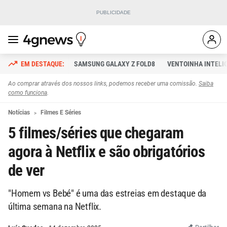
SAMSUNG GALAXY Z FOLD8
VENTOINHA INTELI
Ao comprar através dos nossos links, podemos receber uma comissão.
Saiba
como funciona
.
Notícias
Filmes E Séries
5 filmes/séries que chegaram
agora à Netflix e são obrigatórios
de ver
"Homem vs Bebé" é uma das estreias em destaque da
última semana na Netflix.