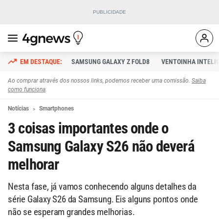
SAMSUNG GALAXY Z FOLD8
VENTOINHA INTELI
Ao comprar através dos nossos links, podemos receber uma comissão.
Saiba
como funciona
.
Notícias
Smartphones
3 coisas importantes onde o
Samsung Galaxy S26 não deverá
melhorar
Nesta fase, já vamos conhecendo alguns detalhes da
série Galaxy S26 da Samsung. Eis alguns pontos onde
não se esperam grandes melhorias.