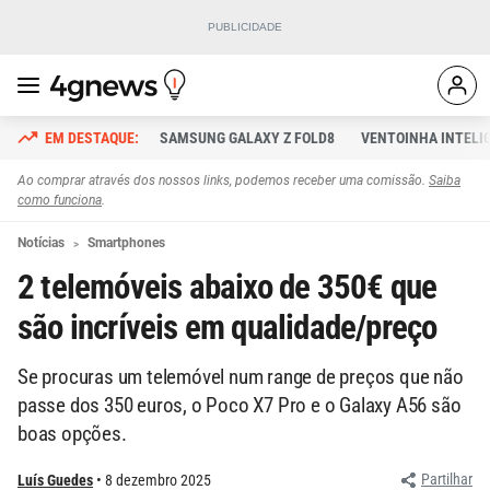
SAMSUNG GALAXY Z FOLD8
VENTOINHA INTELI
Ao comprar através dos nossos links, podemos receber uma comissão.
Saiba
como funciona
.
Notícias
Smartphones
2 telemóveis abaixo de 350€ que
são incríveis em qualidade/preço
Se procuras um telemóvel num range de preços que não
passe dos 350 euros, o Poco X7 Pro e o Galaxy A56 são
boas opções.
Partilhar
Luís Guedes
8 dezembro 2025